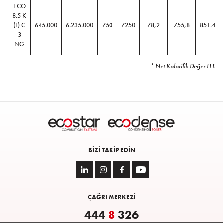
ECO
8.5 K
(L) C
645.000
6.235.000
750
7250
78,2
755,8
851.400
3
NG
* Net Kalorifik Değer H D
BIZI TAKIP EDIN
ÇAĞRI MERKEZİ
444
8
326