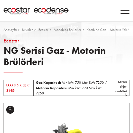
Anasayfa
Ürünler
Ecostar
Monoblok Brülörler
Kombine Gaz + Motorin Yakıtlı B
Ecostar
NG Serisi Gaz - Motorin
Brülörleri
Serinin
Gaz Kapasitesi:
Min kW: 750 Max kW: 7250 /
ECO 8.5 K (L) C
diğer
Motorin Kapasitesi:
Min kW: 990 Max kW:
3 NG
modelleri
7250