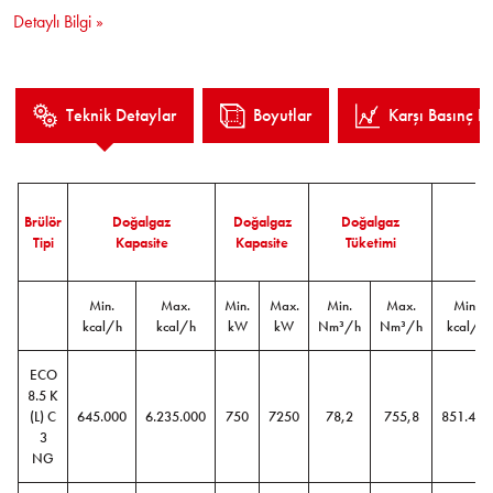
kontrolü,
Detaylı Bilgi »
Pilot ateşleme,
Kolay kurulum ve işletme.
Teknik Detaylar
Boyutlar
Karşı Basınç Eğ
Brülör
Doğalgaz
Doğalgaz
Doğalgaz
M
Tipi
Kapasite
Kapasite
Tüketimi
Ka
Min.
Max.
Min.
Max.
Min.
Max.
Min.
kcal/h
kcal/h
kW
kW
Nm³/h
Nm³/h
kcal/h
ECO
8.5 K
(L) C
645.000
6.235.000
750
7250
78,2
755,8
851.400
3
NG