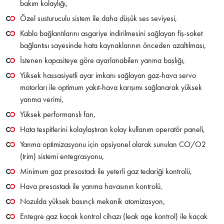
bakım kolaylığı,
Özel susturuculu sistem ile daha düşük ses seviyesi,
Kablo bağlantılarını asgariye indirilmesini sağlayan fiş-soket
bağlantısı sayesinde hata kaynaklarının önceden azaltılması,
İstenen kapasiteye göre ayarlanabilen yanma başlığı,
Yüksek hassasiyetli ayar imkanı sağlayan gaz-hava servo
motorları ile optimum yakıt-hava karışımı sağlanarak yüksek
yanma verimi,
Yüksek performanslı fan,
Hata tespitlerini kolaylaştıran kolay kullanım operatör paneli,
Yanma optimizasyonu için opsiyonel olarak sunulan CO/O2
(trim) sistemi entegrasyonu,
Minimum gaz presostadı ile yeterli gaz tedariği kontrolü,
Hava presostadı ile yanma havasının kontrolü,
Nozulda yüksek basınçlı mekanik atomizasyon,
Entegre gaz kaçak kontrol cihazı (leak age kontrol) ile kaçak