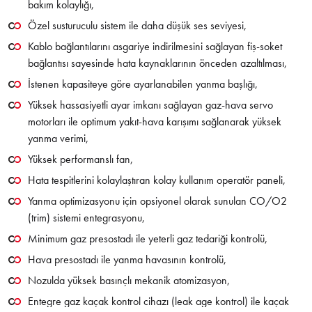
bakım kolaylığı,
Özel susturuculu sistem ile daha düşük ses seviyesi,
Kablo bağlantılarını asgariye indirilmesini sağlayan fiş-soket
bağlantısı sayesinde hata kaynaklarının önceden azaltılması,
İstenen kapasiteye göre ayarlanabilen yanma başlığı,
Yüksek hassasiyetli ayar imkanı sağlayan gaz-hava servo
motorları ile optimum yakıt-hava karışımı sağlanarak yüksek
yanma verimi,
Yüksek performanslı fan,
Hata tespitlerini kolaylaştıran kolay kullanım operatör paneli,
Yanma optimizasyonu için opsiyonel olarak sunulan CO/O2
(trim) sistemi entegrasyonu,
Minimum gaz presostadı ile yeterli gaz tedariği kontrolü,
Hava presostadı ile yanma havasının kontrolü,
Nozulda yüksek basınçlı mekanik atomizasyon,
Entegre gaz kaçak kontrol cihazı (leak age kontrol) ile kaçak