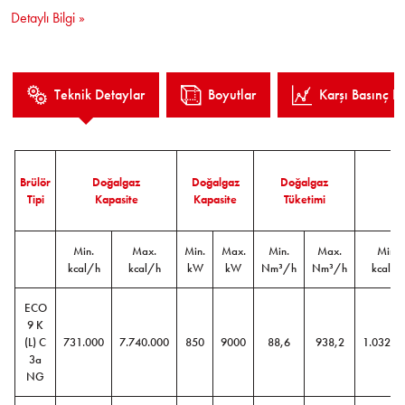
kontrolü,
Detaylı Bilgi »
Pilot ateşleme,
Kolay kurulum ve işletme.
Teknik Detaylar
Boyutlar
Karşı Basınç Eğ
Brülör
Doğalgaz
Doğalgaz
Doğalgaz
Tipi
Kapasite
Kapasite
Tüketimi
K
Min.
Max.
Min.
Max.
Min.
Max.
Min.
kcal/h
kcal/h
kW
kW
Nm³/h
Nm³/h
kcal/h
ECO
9 K
(L) C
731.000
7.740.000
850
9000
88,6
938,2
1.032.0
3a
NG