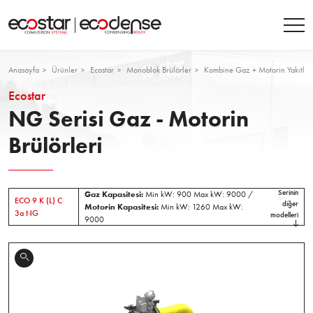
Anasayfa
Ürünler
Ecostar
Monoblok Brülörler
Kombine Gaz + Motorin Yakıtlı B
Ecostar
NG Serisi Gaz - Motorin
Brülörleri
Serinin
Gaz Kapasitesi:
Min kW: 900 Max kW: 9000 /
ECO 9 K (L) C
diğer
Motorin Kapasitesi:
Min kW: 1260 Max kW:
3a NG
modelleri
9000