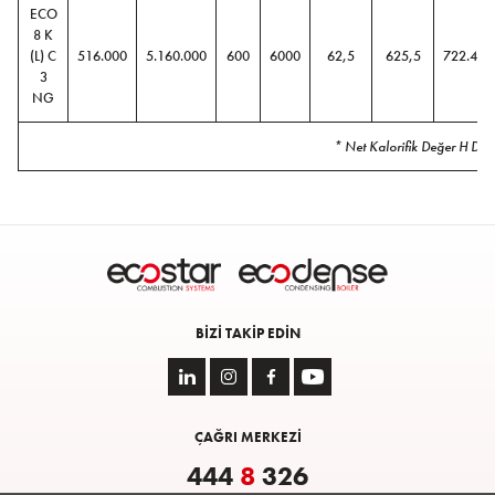
ECO
8 K
(L) C
516.000
5.160.000
600
6000
62,5
625,5
722.400
3
NG
* Net Kalorifik Değer H D
BIZI TAKIP EDIN
ÇAĞRI MERKEZİ
444
8
326