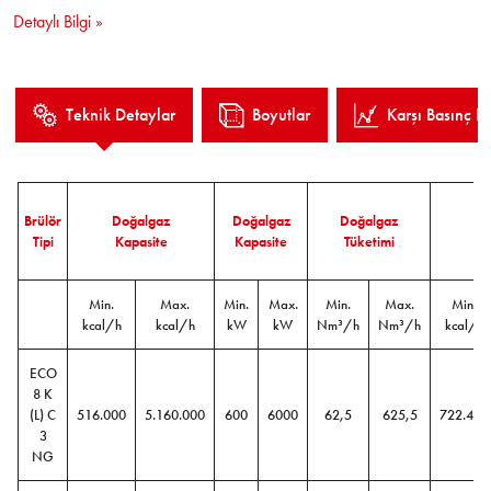
kontrolü,
Detaylı Bilgi »
Pilot ateşleme,
Kolay kurulum ve işletme.
Teknik Detaylar
Boyutlar
Karşı Basınç Eğ
Brülör
Doğalgaz
Doğalgaz
Doğalgaz
M
Tipi
Kapasite
Kapasite
Tüketimi
Ka
Min.
Max.
Min.
Max.
Min.
Max.
Min.
kcal/h
kcal/h
kW
kW
Nm³/h
Nm³/h
kcal/h
ECO
8 K
(L) C
516.000
5.160.000
600
6000
62,5
625,5
722.400
3
NG