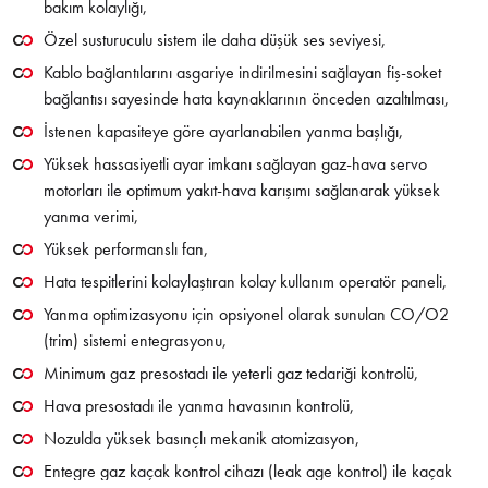
bakım kolaylığı,
Özel susturuculu sistem ile daha düşük ses seviyesi,
Kablo bağlantılarını asgariye indirilmesini sağlayan fiş-soket
bağlantısı sayesinde hata kaynaklarının önceden azaltılması,
İstenen kapasiteye göre ayarlanabilen yanma başlığı,
Yüksek hassasiyetli ayar imkanı sağlayan gaz-hava servo
motorları ile optimum yakıt-hava karışımı sağlanarak yüksek
yanma verimi,
Yüksek performanslı fan,
Hata tespitlerini kolaylaştıran kolay kullanım operatör paneli,
Yanma optimizasyonu için opsiyonel olarak sunulan CO/O2
(trim) sistemi entegrasyonu,
Minimum gaz presostadı ile yeterli gaz tedariği kontrolü,
Hava presostadı ile yanma havasının kontrolü,
Nozulda yüksek basınçlı mekanik atomizasyon,
Entegre gaz kaçak kontrol cihazı (leak age kontrol) ile kaçak