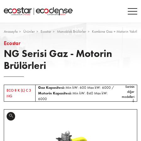
Anasayfa
Ürünler
Ecostar
Monoblok Brülörler
Kombine Gaz + Motorin Yakıtlı B
Ecostar
NG Serisi Gaz - Motorin
Brülörleri
Serinin
Gaz Kapasitesi:
Min kW: 600 Max kW: 6000 /
ECO 8 K (L) C 3
diğer
Motorin Kapasitesi:
Min kW: 840 Max kW:
NG
modelleri
6000