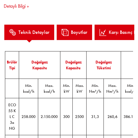
kontrolü,
Detaylı Bilgi »
Pilot ateşleme,
Kolay kurulum ve işletme.
Teknik Detaylar
Boyutlar
Karşı Basınç Eğ
Brülör
Doğalgaz
Doğalgaz
Doğalgaz
M
Tipi
Kapasite
Kapasite
Tüketimi
Ka
Min.
Max.
Min.
Max.
Min.
Max.
Min.
kcal/h
kcal/h
kW
kW
Nm³/h
Nm³/h
kcal/h
ECO
55 K
L C
258.000
2.150.000
300
2500
31,3
260,6
386.140
3a
NG