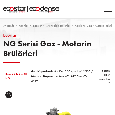
Anasayfa
Ürünler
Ecostar
Monoblok Brülörler
Kombine Gaz + Motorin Yakıtlı B
Ecostar
NG Serisi Gaz - Motorin
Brülörleri
Serinin
Gaz Kapasitesi:
Min kW: 300 Max kW: 2500 /
ECO 55 K L C 3a
diğer
Motorin Kapasitesi:
Min kW: 449 Max kW:
NG
modelleri
2469