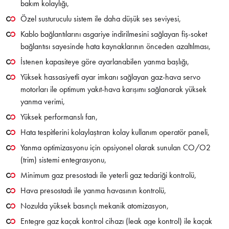
bakım kolaylığı,
Özel susturuculu sistem ile daha düşük ses seviyesi,
Kablo bağlantılarını asgariye indirilmesini sağlayan fiş-soket
bağlantısı sayesinde hata kaynaklarının önceden azaltılması,
İstenen kapasiteye göre ayarlanabilen yanma başlığı,
Yüksek hassasiyetli ayar imkanı sağlayan gaz-hava servo
motorları ile optimum yakıt-hava karışımı sağlanarak yüksek
yanma verimi,
Yüksek performanslı fan,
Hata tespitlerini kolaylaştıran kolay kullanım operatör paneli,
Yanma optimizasyonu için opsiyonel olarak sunulan CO/O2
(trim) sistemi entegrasyonu,
Minimum gaz presostadı ile yeterli gaz tedariği kontrolü,
Hava presostadı ile yanma havasının kontrolü,
Nozulda yüksek basınçlı mekanik atomizasyon,
Entegre gaz kaçak kontrol cihazı (leak age kontrol) ile kaçak