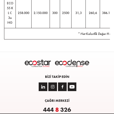
ECO
55 K
L C
258.000
2.150.000
300
2500
31,3
260,6
386.140
3a
NG
* Net Kalorifik Değer H D
BIZI TAKIP EDIN
ÇAĞRI MERKEZİ
444
8
326