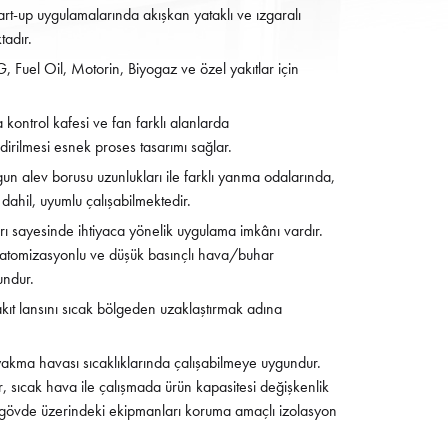
tart-up uygulamalarında akışkan yataklı ve ızgaralı
tadır.
 Fuel Oil, Motorin, Biyogaz ve özel yakıtlar için
kontrol kafesi ve fan farklı alanlarda
ndirilmesi esnek proses tasarımı sağlar.
gun alev borusu uzunlukları ile farklı yanma odalarında,
hil, uyumlu çalışabilmektedir.
arı sayesinde ihtiyaca yönelik uygulama imkânı vardır.
ik atomizasyonlu ve düşük basınçlı hava/buhar
undur.
akıt lansını sıcak bölgeden uzaklaştırmak adına
kma havası sıcaklıklarında çalışabilmeye uygundur.
, sıcak hava ile çalışmada ürün kapasitesi değişkenlik
 gövde üzerindeki ekipmanları koruma amaçlı izolasyon