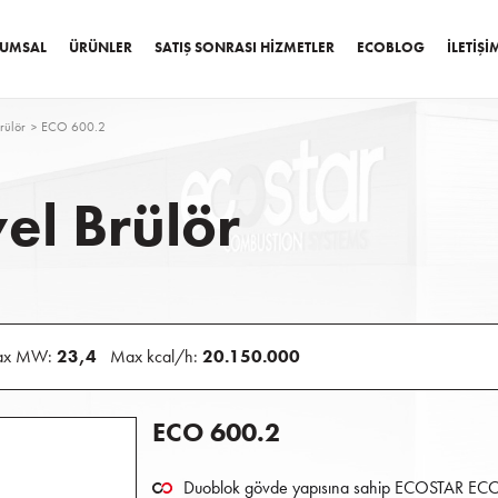
UMSAL
ÜRÜNLER
SATIŞ SONRASI HIZMETLER
ECOBLOG
İLETIŞI
rülör
ECO 600.2
el Brülör
ax MW:
23,4
Max kcal/h:
20.150.000
ECO 600.2
Duoblok gövde yapısına sahip ECOSTAR ECO ser