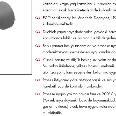
kazanları, kızgın yağ kazanları, kurutucular, s
kazanlar, sıcak hava üreteçlerinde kullanılmak
ECO serisi sanayi brülörlerinde Doğalgaz, LPG,
kullanılabilmektedir.
Duoblok yapısı sayesinde yakıcı gövdesi, hava 
konumlandırılabilir ve bu alanın etkili değerle
Farklı yanma başlığı tasarımları ve prosese uy
modernizasyonu gerçekleşen uygulamalar da da
Yüksek basınç ve düşük basınç sıvı yakıt lansl
Sıvı yakıtlı ürünlerde, yüksek basınçlı mekan
atomizasyonlu lans seçenekleri kullanıma uyg
Proses ihtiyacına göre ahtapot başlık ve sıvı y
hareketli yapı ile kontrolü mümkündür.
Prosese uygun yakma havası fanı ve 200°C ya
(Yüksek ısıya dayanıklı boya ile boyanmaktadır
göstermektedir.) Sıcak hava uygulamalarında
mümkündür.