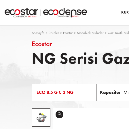
KUR
Anasayfa
Ürünler
Ecostar
Monoblok Brülörler
Gaz Yakıtlı Br
Ecostar
NG Serisi Gaz
ECO 8.5 G C 3 NG
Kapasite:
Mi