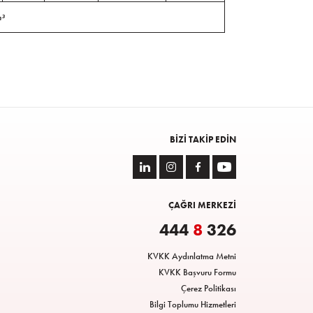
m³
BIZI TAKIP EDIN
ÇAĞRI MERKEZİ
444
8
326
KVKK Aydınlatma Metni
KVKK Başvuru Formu
Çerez Politikası
Bilgi Toplumu Hizmetleri