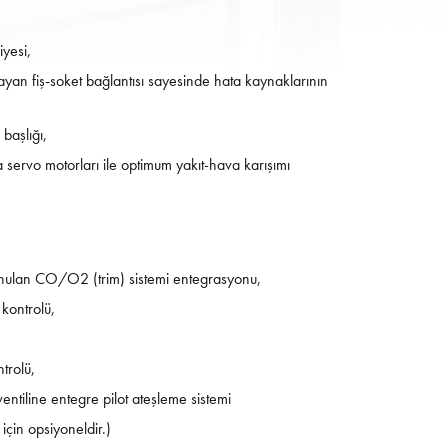
iyesi,
layan fiş-soket bağlantısı sayesinde hata kaynaklarının
başlığı,
a servo motorları ile optimum yakıt-hava karışımı
unulan CO/O2 (trim) sistemi entegrasyonu,
 kontrolü,
trolü,
entiline entegre pilot ateşleme sistemi
 için opsiyoneldir.)