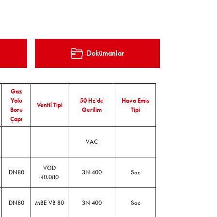
Dokümanlar
Gaz
Yolu
50 Hz'de
Hava Emiş
Ventil Tipi
Boru
Gerilim
Tipi
Çapı
VAC
VGD
DN80
3N 400
Sac
40.080
DN80
MBE VB 80
3N 400
Sac