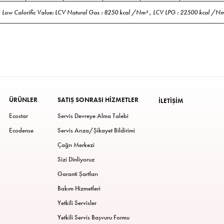
 Low Calorific Value: LCV Natural Gas : 8250 kcal /Nm³ , LCV LPG : 22500 kcal /N
ÜRÜNLER
SATIŞ SONRASI HIZMETLER
İLETIŞIM
Ecostar
Servis Devreye Alma Talebi
Ecodense
Servis Arıza/Şikayet Bildirimi
Çağrı Merkezi
Sizi Dinliyoruz
Garanti Şartları
Bakım Hizmetleri
Yetkili Servisler
Yetkili Servis Başvuru Formu