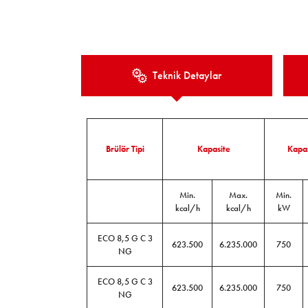
Teknik Detaylar
Brülör Tipi
Kapasite
Kapas
Min.
Max.
Min.
kcal/h
kcal/h
kW
ECO 8,5 G C 3
623.500
6.235.000
750
NG
ECO 8,5 G C 3
623.500
6.235.000
750
NG