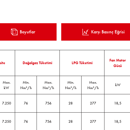
Boyutlar
Karşı Basınç Eğrisi
Fan Motor
ite
Doğalgaz Tüketimi
LPG Tüketimi
Gücü
Max.
Min.
Max.
Min.
Max.
kW
kW
Nm³/h
Nm³/h
Nm³/h
Nm³/h
7.250
76
756
28
277
18,5
7.250
76
756
28
277
18,5