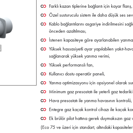
Farklı kazan tiplerine bağlantı için kayar flanş,
Özel susturuculu sistem ile daha düşük ses sev
Kablo bağlantılarını asgariye indirilmesini sağ
önceden azaltılması,
İstenen kapasiteye göre ayarlanabilen yanma 
Yüksek hassasiyetli ayar yapılabilen yakıt-hav
sağlanarak yüksek yanma verimi,
Yüksek performanslı fan,
Kullanıcı dostu operatör paneli,
Yanma optimizasyonu için opsiyonel olarak s
Minimum gaz presostatı ile yeterli gaz tedariki
Hava presostatı ile yanma havasının kontrolü,
Entegre gaz kaçak kontrol cihazı ile kaçak kon
Ek brülör pilot hattına gerek duymaksızın gaz v
(Eco 75 ve üzeri için standart, altındaki kapasiteler