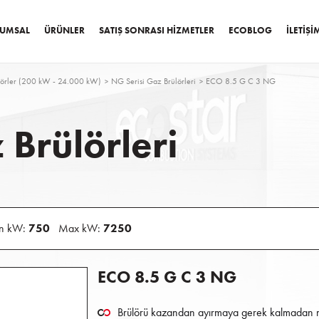
UMSAL
ÜRÜNLER
SATIŞ SONRASI HIZMETLER
ECOBLOG
İLETIŞI
ülörler (200 kW - 24.000 kW)
NG Serisi Gaz Brülörleri
ECO 8.5 G C 3 NG
 Brülörleri
n kW:
750
Max kW:
7250
ECO 8.5 G C 3 NG
Brülörü kazandan ayırmaya gerek kalmadan men