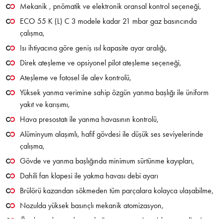
Mekanik , pnömatik ve elektronik oransal kontrol seçeneği,
ECO 55 K (L) C 3 modele kadar 21 mbar gaz basıncında
çalışma,
Isı ihtiyacına göre geniş ısıl kapasite ayar aralığı,
Direk ateşleme ve opsiyonel pilot ateşleme seçeneği,
Ateşleme ve fotosel ile alev kontrolü,
Yüksek yanma verimine sahip özgün yanma başlığı ile üniform
yakıt ve karışımı,
Hava presostatı ile yanma havasının kontrolü,
Alüminyum alaşımlı, hafif gövdesi ile düşük ses seviyelerinde
çalışma,
Gövde ve yanma başlığında minimum sürtünme kayıpları,
Dahili fan klapesi ile yakma havası debi ayarı
Brülörü kazandan sökmeden tüm parçalara kolayca ulaşabilme,
Nozulda yüksek basınçlı mekanik atomizasyon,
Özel tasarlanmış kompakt ön ısıtıcı, emniyet, işletme ve lismit