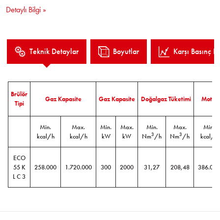
Detaylı Bilgi »
termostadı,
Farklı kazan tiplerine bağlantı için kayar flanş,
Minimum bakım gerektiren kompakt tasarım
Teknik Detaylar
Boyutlar
Karşı Basınç Eğ
Brülör
Gaz Kapasite
Gaz Kapasite
Doğalgaz Tüketimi
Motori
Tipi
Min.
Max.
Min.
Max.
Min.
Max.
Min.
3
3
kcal/h
kcal/h
kW
kW
Nm
/h
Nm
/h
kcal/h
ECO
55 K
258.000
1.720.000
300
2000
31,27
208,48
386.000
L C 3