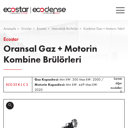
Anasayfa
Ürünler
Ecostar
Monoblok Brülörler
Kombine Gaz + Motorin Yakıtlı B
Ecostar
Oransal Gaz + Motorin
Kombine Brülörleri
Serinin
Gaz Kapasitesi:
Min kW: 300 Max kW: 2000 /
diğer
ECO 55 K L C 3
Motorin Kapasitesi:
Min kW: 449 Max kW:
modelleri
2020