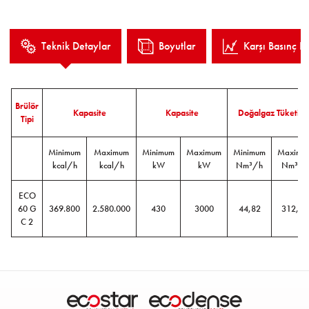
Düşük NOx ve CO emisyonları ile çevre dostu.
Teknik Detaylar
Boyutlar
Karşı Basınç Eğ
Brülör
Kapasite
Kapasite
Doğalgaz Tüketimi
Tipi
Minimum
Maximum
Minimum
Maximum
Minimum
Maximu
kcal/h
kcal/h
kW
kW
Nm³/h
Nm³/h
ECO
60 G
369.800
2.580.000
430
3000
44,82
312,73
C 2