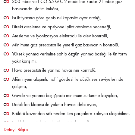
300 mbar ve ECO 55 G C 2 modeline kadar 21 mbar gaz
basıncında işletim imkânı,
Isı ihtiyacına göre geniş ısıl kapasite ayar aralığı,
Direkt ateşleme ve opsiyonel pilot ateşleme seçeneği,
Ateşleme ve iyonizasyon elektrodu ile alev kontrolü,
Minimum gaz presostatı ile yeterli gaz basıncının kontrolü,
Yüksek yanma verimine sahip özgün yanma başlığı ile üniform
yakıt karışımı,
Hava presostatı ile yanma havasının kontrolü,
Alüminyum alaşımlı, hafif gövdesi ile düşük ses seviyelerinde
çalışma,
Gövde ve yanma başlığında minimum sürtünme kayıpları,
Dahili fan klapesi ile yakma havası debi ayarı,
Brülörü kazandan sökmeden tüm parçalara kolayca ulaşabilme,
Farklı kazan tiplerine bağlantı için kayar flanş,
Detaylı Bilgi »
Minimum bakım gerektiren kompakt tasarım,