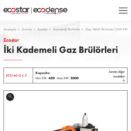
Anasayfa
Ürünler
Ecostar
Monoblok Brülörler
Gaz Yakıtlı Brülörler (200 kW 
Ecostar
İki Kademeli Gaz Brülörleri
Serinin diğer
Kapasite:
ECO 60 G C 2
modelleri
Min kW:
430
Max kW:
3000