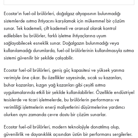
Ecostar'ın fuel-oil brülörleri, doğalgaz altyapısının bulunmadığı
sistemlerde ısıtma ihtiyacını karşılamak için mükemmel bir çözüm
sunar. Tek kademeli, çift kademeli ve oransal olarak kontrol
edilebilen bu brülörler, farklı işletme ihtiyaçlarına uyum
sağlayabilecek esneklik sunar. Doğalgazın bulunmadığı veya
kullanılamadığı durumlarda, fuel-oil brülörlerinin kullanılmasıyla ısıtma
sistemi güvenilir bir şekilde çalışabilir.
Ecostar fuel-oil brülörleri, geniş güç kapasitesi ve yüksek yanma
verimiyle öne çıkar. Bu özellikler sayesinde, sıcak su kazanları,
buhar kazanları, kızgın yağ kazanları gibi çeşitli ısıtma
uygulamalarında etkili bir şekilde kullanılabilirler. Özellikle endüstriyel
tesislerde ve ticari işletmelerde, bu brülörlerin performansı ve
verimliliği işletmelerin enerji maliyetlerini düşürmelerine yardımcı
olurken aynı zamanda çevre dostu bir çözüm sunarlar.
Ecostar fuel-oil brülörleri, modern teknolojiyle donatılmış olup,
güvenilirlik ve dayanıklılık açısından üstün bir performans sergilerler.