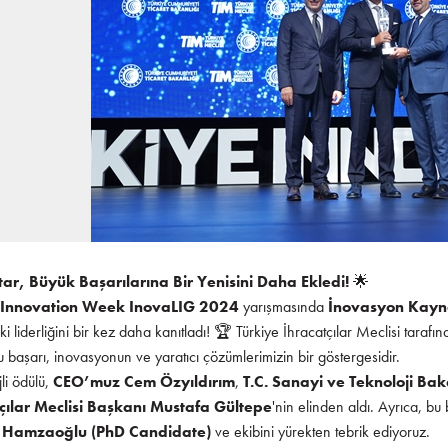
tar, Büyük Başarılarına Bir Yenisini Daha Ekledi!
🌟
Innovation Week InovaLIG 2024
yarışmasında
İnovasyon Kayn
ki liderliğini bir kez daha kanıtladı! 🏆 Türkiye İhracatçılar Meclisi tara
u başarı, inovasyonun ve yaratıcı çözümlerimizin bir göstergesidir.
jli ödülü,
CEO’muz Cem Özyıldırım
,
T.C. Sanayi ve Teknoloji Ba
çılar Meclisi Başkanı Mustafa Gültepe
'nin elinden aldı. Ayrıca, bu
 Hamzaoğlu (PhD Candidate)
ve ekibini yürekten tebrik ediyoruz.