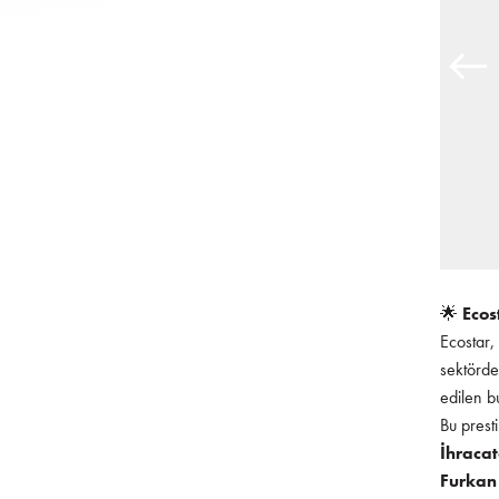
🌟
Ecos
Ecostar,
sektörde
edilen b
Bu presti
İhracat
Furkan