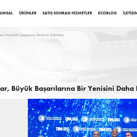
UMSAL
ÜRÜNLER
SATIŞ SONRASI HIZMETLER
ECOBLOG
İLETIŞI
deri! İnovaLİG Şampiyonu Termo Isı Sistemleri
tar, Büyük Başarılarına Bir Yenisini Daha 