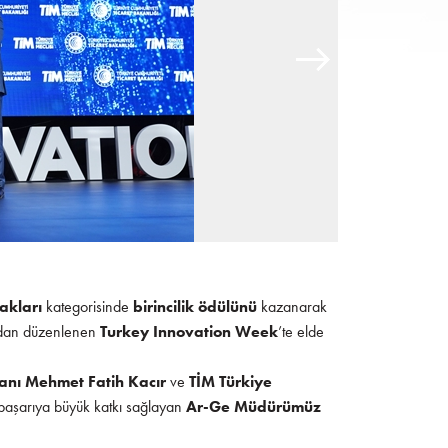
akları
kategorisinde
birincilik ödülünü
kazanarak
fından düzenlenen
Turkey Innovation Week
’te elde
kanı Mehmet Fatih Kacır
ve
TİM Türkiye
 başarıya büyük katkı sağlayan
Ar-Ge Müdürümüz