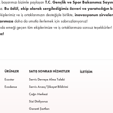
 başarımızı bizimle paylaşan
T.C. Gençlik ve Spor Bakanımız Sayı
z.
Bu ödül, ekip olarak sergilediğimiz özveri ve yaratıcılığın 
ekiplerimiz ve iş ortaklarımızın desteğiyle birlikte,
inovasyonun zirveler
arımıza
daha da umutla ilerlemek için sabırsızlanıyoruz!
ıda emeği geçen tüm ekiplerimize ve iş ortaklarımıza sonsuz teşekkürler!
z!
ÜRÜNLER
SATIŞ SONRASI HIZMETLER
İLETIŞIM
Ecostar
Servis Devreye Alma Talebi
Ecodense
Servis Arıza/Şikayet Bildirimi
Çağrı Merkezi
Sizi Dinliyoruz
Garanti Şartları