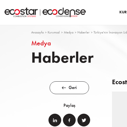
KUR
Anasayfa
Kurumsal
Medya
Haberler
Türkiye'nin İnovasyon Li
Medya
Haberler
Ecos
Geri
Paylaş